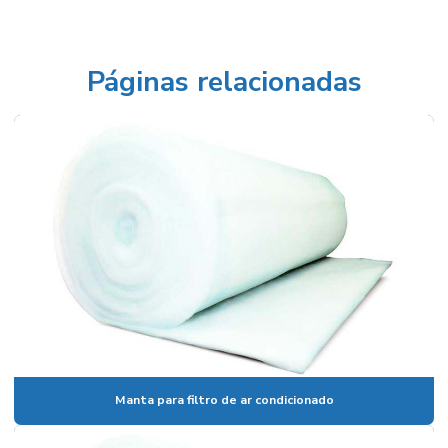
Filtro hepa preço
Filtro manga preço
Filtro manta
Páginas relacionadas
Filtro multibolsa
Filtro plano descartável
Filtro plano encartonado
Filtro plissado
Filtro tipo manga
Manta de carvão ativado
Manta de fibra de vidro
Manta de fibra de vidro preço
Manta filtrante
Manta para filtro de ar
Manta para filtro de ar condicionado
Manta sintética poliéster
Manta de teto com densidade progressiva
Manta para filtro de ar condicionado