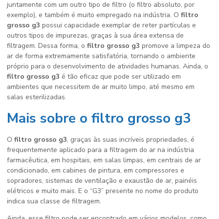
juntamente com um outro tipo de filtro (o filtro absoluto, por
exemplo), e também é muito empregado na indústria. O
filtro
grosso g3
possui capacidade exemplar de reter partículas e
outros tipos de impurezas, graças à sua área extensa de
filtragem. Dessa forma, o
filtro grosso g3
promove a limpeza do
ar de forma extremamente satisfatória, tornando o ambiente
próprio para o desenvolvimento de atividades humanas. Ainda, o
filtro grosso g3
é tão eficaz que pode ser utilizado em
ambientes que necessitem de ar muito limpo, até mesmo em
salas esterilizadas.
Mais sobre o filtro grosso g3
O
filtro grosso g3
, graças às suas incríveis propriedades, é
frequentemente aplicado para a filtragem do ar na indústria
farmacêutica, em hospitais, em salas limpas, em centrais de ar
condicionado, em cabines de pintura, em compressores e
sopradores, sistemas de ventilação e exaustão de ar, painéis
elétricos e muito mais. E o “G3” presente no nome do produto
indica sua classe de filtragem.
Ainda, esse filtro pode ser encontrado em vários modelos, como,