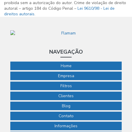
proibida sem a autorização do autor. Crime de violação de direito
autoral – artigo 184 do Código Penal –
Lei 9610/98 - Lei de
direitos autorais
.
NAVEGAÇÃO
Home
Empresa
Filtros
Clientes
Blog
Contato
Informações