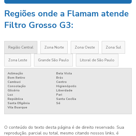
Regiões onde a Flamam atende
Filtro Grosso G3:
Região Central
Zona Norte
Zona Oeste
Zona Sul
Zona Leste
Grande São Paulo
Litoral de São Paulo
Aclimação
Bela Vista
Bom Retiro
Brás
Cambuci
Centro
Consolação
Higienópolis
Glicério
Liberdade
Luz
Pari
República
Santa Cecília
Santa Efigênia
Sé
Vila Buarque
O conteúdo do texto desta página é de direito reservado. Sua
reprodução, parcial ou total, mesmo citando nossos links, é