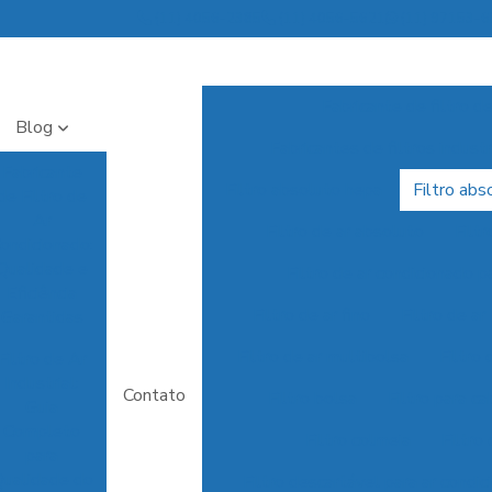
(11) 4056-2385
(11) 4056-5621
(11) 97153-
Fabricante de filtro de
Blog
Fabricantes de filtros industr
Fabricante
Filtro absoluto hepa
Filtro abs
de Filtro de
Ar
Filtro de ar absoluto
Filtr
ondicionado:
Qualidade e
Filtro de ar condicionado p
Eficiência
Filtro de ar fino
Filtro de ar
Garantidas
Filtro de ar multibolsa
Filtro 
Filtro de Ar
Industrial:
Contato
Filtro bolsa
Filtro para c
Guia
Completo
Filtro colmeia
Filtro
para
ualidade do
Filtro descartável para ar condi