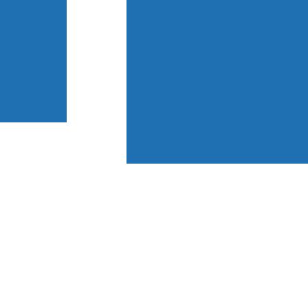
Ar
Filtro grosso g3
Filtro
Filtro HEPA
Filtro hepa preço
Filtr
para ar-
ondicionado:
Filtro plano descartável
Filtro
eficiência,
aplicações e
Manta de carvão ativado
Ma
cuidados
Manta filtrante
Manta para
Manta sintética poliéste