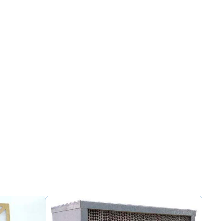
Filtro hepa
Filtro hepa ar condicionado
Filtro hepa preço
Filtro manga preço
Filtro manta
Filtro multibolsa
Filtro plano descartável
Filtro plano encartonado
Filtro plissado
Filtro tipo manga
Manta de carvão ativado
Manta de fibra de vidro
Manta de fibra de vidro preço
Manta filtrante
Manta para filtro de ar
Manta para filtro de ar condicionado