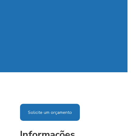
 h13
Filtro hepa
Filtro hepa ar condicionado
o manga preço
Filtro manta
Filtro multibolsa
 plano encartonado
Filtro plissado
Filtro tipo manga
nta de fibra de vidro
Manta de fibra de vidro preço
 filtro de ar
Manta para filtro de ar condicionado
r
Manta de teto com densidade progressiva
Solicite um orçamento
Informações