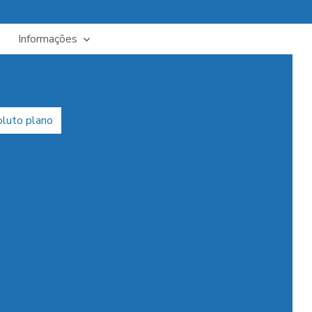
6313
(11) 94377-3850
(11) 97280-4800
vendas@flamam.com.br
Informações
 ar
Fabricante de filtro de ar condicionado
iais
Filtragem de ar industrial
Filtro absoluto
oluto plano
Filtro absoluto com separador de alumínio
o de ar para ar condicionado
Filtro de ar de cabine
ara hospital
Filtro de ar condicionado industrial
 hepa
Filtro de ar industrial
Filtro de ar metálico
de ar plano
Filtro de ar plissado
Filtro de ar preço
abine de pintura automotiva
Filtro cartão plissado
 colmeia para climatizador
Filtro descartável
cionado
Filtro de fibra de vidro
Filtro fino plissado