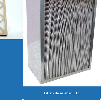
Manta sintética poliéster
Manta de teto com densidade progressiva
Filtro de ar absoluto