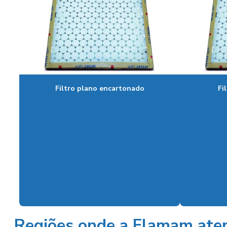
Filtro plano encartonado
Fi
Regiões onde a Flamam aten