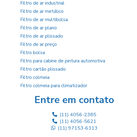
o
Filtro de ar industrial
Filtro de ar metálico
Filtro de ar multibolsa
Filtro de ar plano
Filtro de ar plissado
Filtro de ar preço
Filtro bolsa
Filtro para cabine de pintura automotiva
Filtro cartão plissado
Filtro colmeia
Filtro colmeia para climatizador
Filtro descartável
Entre em contato
Filtro descartável para ar condicionado
Filtro de fibra de vidro
(11) 4056-2385
Filtro fino plissado
(11) 4056-5621
Filtro grosso g3
e
(11) 97153-6313
Filtro h13