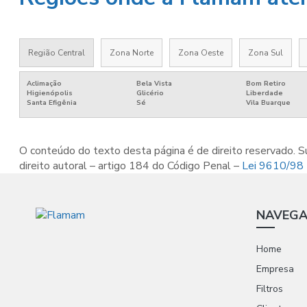
Região Central
Zona Norte
Zona Oeste
Zona Sul
Aclimação
Bela Vista
Bom Retiro
Higienópolis
Glicério
Liberdade
Santa Efigênia
Sé
Vila Buarque
O conteúdo do texto desta página é de direito reservado. Su
direito autoral – artigo 184 do Código Penal –
Lei 9610/98 -
NAVEG
Home
Empresa
Filtros