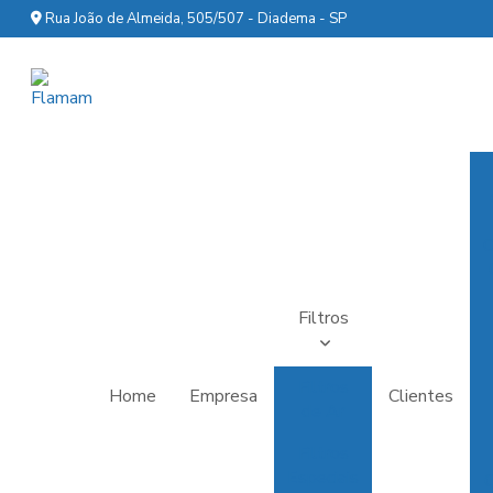
Rua João de Almeida, 505/507 - Diadema - SP
C
Filtros
Filtros
Home
Empresa
Clientes
de Ar
Filtros
Especiais
Q