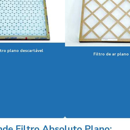
ltro plano descartável
Filtro de ar plano
de Filtro Absoluto Plano: