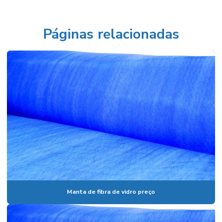
Filtro manga preço
Filtro manta
Páginas relacionadas
Filtro multibolsa
Filtro plano descartável
Filtro plano encartonado
Filtro plissado
Filtro tipo manga
Manta de carvão ativado
Manta de fibra de vidro
Manta de fibra de vidro preço
Manta filtrante
Manta para filtro de ar
Manta para filtro de ar condicionado
Manta sintética poliéster
Manta de teto com densidade progressiva
Manta de fibra de vidro preço