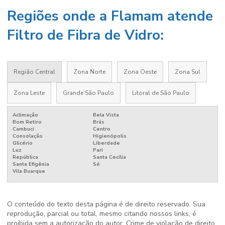
Regiões onde a Flamam atende
Filtro de Fibra de Vidro:
Região Central
Zona Norte
Zona Oeste
Zona Sul
Zona Leste
Grande São Paulo
Litoral de São Paulo
Aclimação
Bela Vista
Bom Retiro
Brás
Cambuci
Centro
Consolação
Higienópolis
Glicério
Liberdade
Luz
Pari
República
Santa Cecília
Santa Efigênia
Sé
Vila Buarque
O conteúdo do texto desta página é de direito reservado. Sua
reprodução, parcial ou total, mesmo citando nossos links, é
proibida sem a autorização do autor. Crime de violação de direito